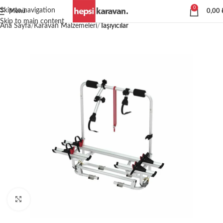
0
Skip to navigation
Menü
0,00
Skip to main content
Ana Sayfa
Karavan Malzemeleri
Taşıyıcılar
Büyütmek için tıklayın