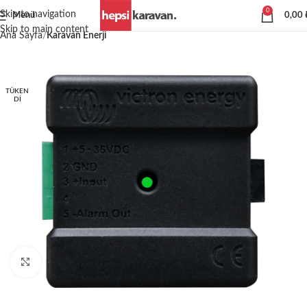
0
Skip to navigation
Menü
0,00
Skip to main content
Ana Sayfa
Karavan Enerji
TÜKEN
DI
Büyütmek için tıklayın