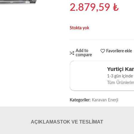
2.879,59
₺
Stokta yok
Add to
Favorilere ekle
compare
Yurtiçi Ka
1-3 gün içinde t
Tüm Ürünleri
Kategoriler:
Karavan Enerji
AÇIKLAMA
STOK VE TESLIMAT