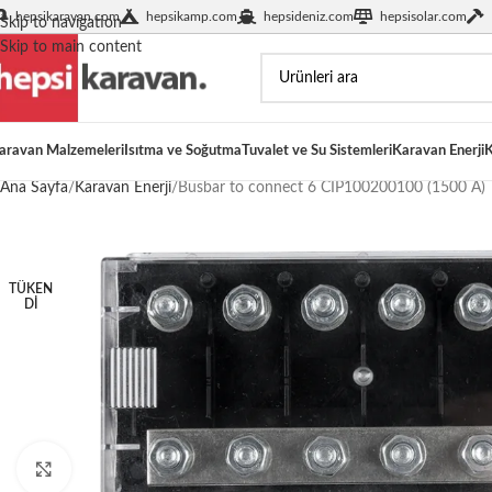
hepsikaravan.com
hepsikamp.com
hepsideniz.com
hepsisolar.com
Skip to navigation
Skip to main content
aravan Malzemeleri
Isıtma ve Soğutma
Tuvalet ve Su Sistemleri
Karavan Enerji
K
Ana Sayfa
Karavan Enerji
Busbar to connect 6 CIP100200100 (1500 A)
TÜKEN
DI
Büyütmek için tıklayın