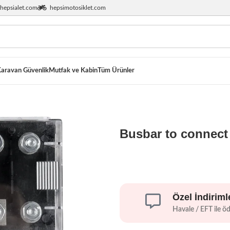
hepsialet.com
hepsimotosiklet.com
aravan Güvenlik
Mutfak ve Kabin
Tüm Ürünler
Busbar to connect
Özel İndiriml
Havale / EFT ile ö