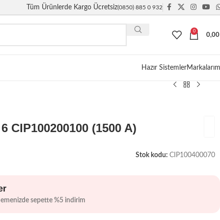
Tüm Ürünlerde Kargo Ücretsiz
(0850) 885 0 932
0
0,0
Giriş / Kayıt
Hazır Sistemler
Markalarım
 6 CIP100200100 (1500 A)
Stok kodu:
CIP100400070
er
demenizde sepette %5 indirim