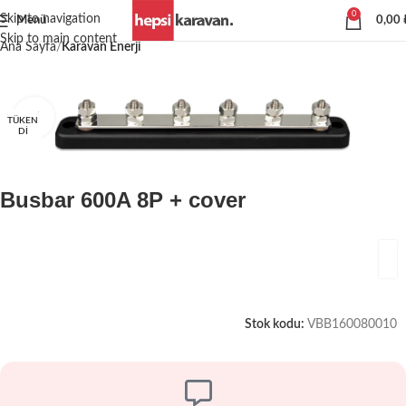
0
Skip to navigation
Menü
0,00
Skip to main content
Ana Sayfa
Karavan Enerji
Büyütmek için tıklayın
TÜKEN
DI
Busbar 600A 8P + cover
Stok kodu:
VBB160080010