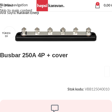
0
Skip to navigation
Menü
0,00
Skip to main content
Ana Sayfa
Karavan Enerji
Büyütmek için tıklayın
TÜKEN
DI
Busbar 250A 4P + cover
Stok kodu:
VBB125040010