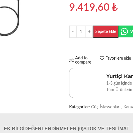
9.419,60
₺
Sepete Ekle
Add to
Favorilere ekle
compare
Yurtiçi Ka
1-3 gün içinde t
Tüm Ürünleri
Kategoriler:
Güç İstasyonları
,
Karav
EK BILGI
DEĞERLENDIRMELER (0)
STOK VE TESLIMAT