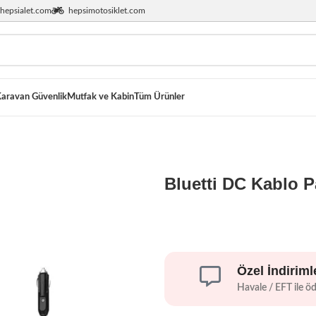
hepsialet.com
hepsimotosiklet.com
aravan Güvenlik
Mutfak ve Kabin
Tüm Ürünler
Bluetti DC Kablo P
Özel İndiriml
Havale / EFT ile ö