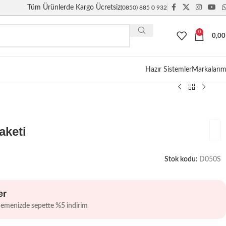
Tüm Ürünlerde Kargo Ücretsiz
(0850) 885 0 932
0
0,0
Giriş / Kayıt
Hazır Sistemler
Markalarım
aketi
Stok kodu:
D050S
er
demenizde sepette %5 indirim