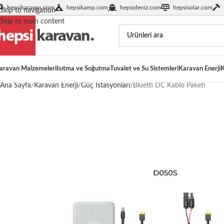
hepsikaravan.com
hepsikamp.com
hepsideniz.com
hepsisolar.com
Skip to navigation
Skip to main content
aravan Malzemeleri
Isıtma ve Soğutma
Tuvalet ve Su Sistemleri
Karavan Enerji
K
Ana Sayfa
Karavan Enerji
Güç İstasyonları
Bluetti DC Kablo Paketi