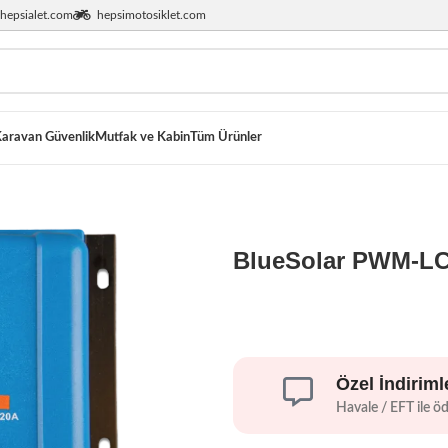
hepsialet.com
hepsimotosiklet.com
aravan Güvenlik
Mutfak ve Kabin
Tüm Ürünler
BlueSolar PWM-L
Özel İndiriml
Havale / EFT ile ö