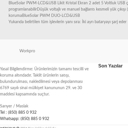
BlueSolar PWM-LCD&USB Likit Kristal Ekran 2 adet 5 Voltluk USB çı
programlanabilirDüşük voltajlı ve manuel bağlantı kesmeli yük çıkışı 
korumaBlueSolar PWM DUO-LCD&USB
Yukarıda belirtilen tüm işlevlerin yanı sıra: İki ayrı bataryayı şarj ed
Workpro
Son Yazılar
Yasal Bilgilendirme: Ürünlerimizin tamamı tescilli ve
koruma altındadır. Taklit ürünlerin satışı,
bulundurulması, nakledilmesi veya depolanması
6769 sayılı sinai mülkiyet kanununun 29. ve 30
maddesi kapsamında suçtur.
Sarıyer / Maslak
Tel : (850) 885 0 932
Whatsapp: (850) 885 0 932