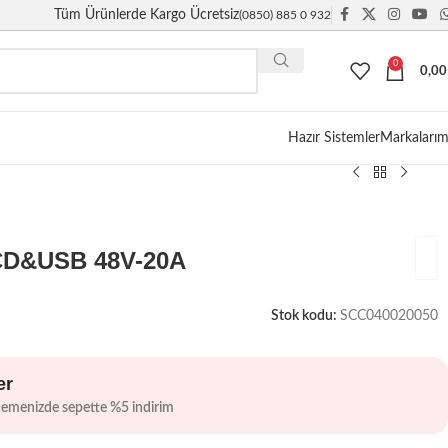
Tüm Ürünlerde Kargo Ücretsiz
(0850) 885 0 932
0
0,0
Giriş / Kayıt
Hazır Sistemler
Markalarım
CD&USB 48V-20A
Stok kodu:
SCC040020050
er
demenizde sepette %5 indirim