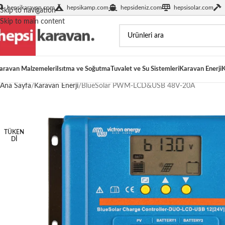
hepsikaravan.com
hepsikamp.com
hepsideniz.com
hepsisolar.com
Skip to navigation
Skip to main content
aravan Malzemeleri
Isıtma ve Soğutma
Tuvalet ve Su Sistemleri
Karavan Enerji
K
Ana Sayfa
Karavan Enerji
BlueSolar PWM-LCD&USB 48V-20A
TÜKEN
DI