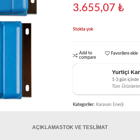
3.655,07
₺
Stokta yok
Add to
Favorilere ekle
compare
Yurtiçi Ka
1-3 gün içinde t
Tüm Ürünleri
Kategoriler:
Karavan Enerji
AÇIKLAMA
STOK VE TESLIMAT