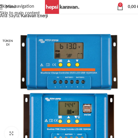
0
Skip to navigation
Menü
0,00
Skip to main content
Ana Sayfa
Karavan Enerji
TÜKEN
DI
Büyütmek için tıklayın