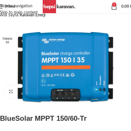
0
Skip to navigation
Menü
0,00
Skip to main content
Ana Sayfa
Karavan Enerji
TÜKEN
DI
Büyütmek için tıklayın
BlueSolar MPPT 150/60-Tr