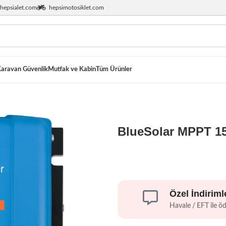
hepsialet.com
hepsimotosiklet.com
aravan Güvenlik
Mutfak ve Kabin
Tüm Ürünler
BlueSolar MPPT 15
Özel İndiriml
Havale / EFT ile ö