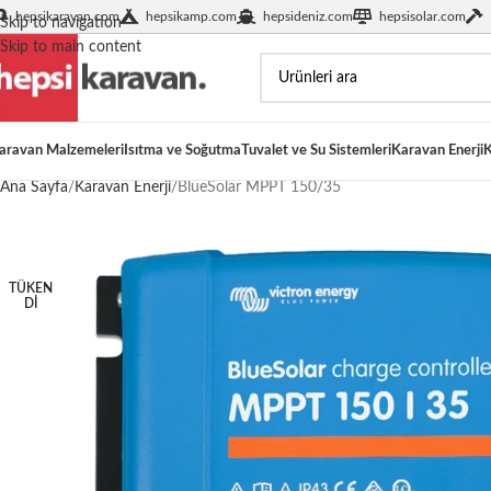
hepsikaravan.com
hepsikamp.com
hepsideniz.com
hepsisolar.com
Skip to navigation
Skip to main content
aravan Malzemeleri
Isıtma ve Soğutma
Tuvalet ve Su Sistemleri
Karavan Enerji
K
Ana Sayfa
Karavan Enerji
BlueSolar MPPT 150/35
TÜKEN
DI