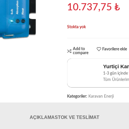
10.737,75
₺
Stokta yok
Add to
Favorilere ekle
compare
Yurtiçi Ka
1-3 gün içinde t
Tüm Ürünleri
Kategoriler:
Karavan Enerji
AÇIKLAMA
STOK VE TESLIMAT