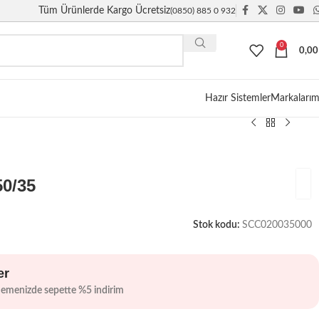
Tüm Ürünlerde Kargo Ücretsiz
(0850) 885 0 932
0
0,0
Giriş / Kayıt
Hazır Sistemler
Markalarım
0/35
Stok kodu:
SCC020035000
er
demenizde sepette %5 indirim