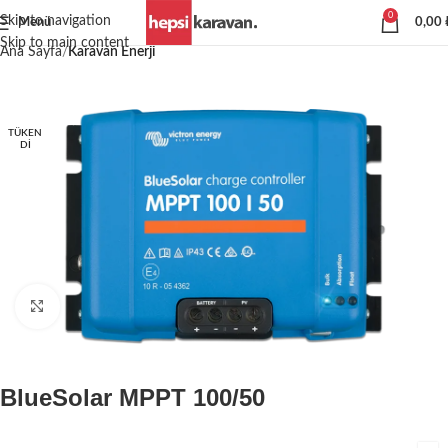
0
Skip to navigation
Menü
0,00
Skip to main content
Ana Sayfa
Karavan Enerji
TÜKEN
DI
Büyütmek için tıklayın
BlueSolar MPPT 100/50