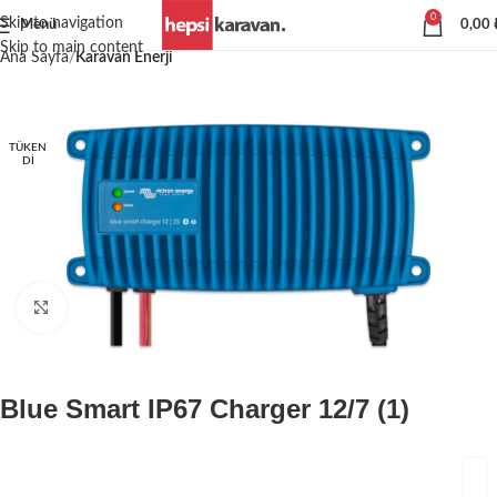
0
Skip to navigation
Menü
0,00
Skip to main content
Ana Sayfa
Karavan Enerji
TÜKEN
DI
Büyütmek için tıklayın
Blue Smart IP67 Charger 12/7 (1)