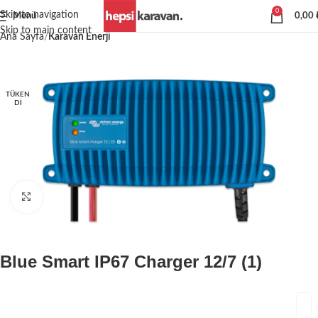
0
Skip to navigation
Menü
0,00
Skip to main content
Ana Sayfa
Karavan Enerji
TÜKEN
DI
Büyütmek için tıklayın
Blue Smart IP67 Charger 12/7 (1)