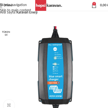
0
Skip to navigation
Menü
0,00
Skip to main content
Ana Sayfa
Karavan Enerji
TÜKEN
DI
Büyütmek için tıklayın