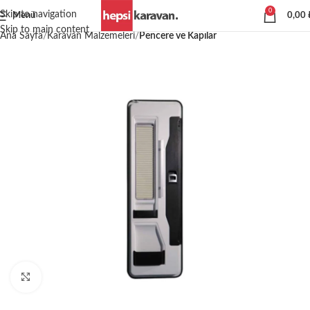
0
Skip to navigation
Menü
0,00
Skip to main content
Ana Sayfa
Karavan Malzemeleri
Pencere ve Kapılar
Büyütmek için tıklayın