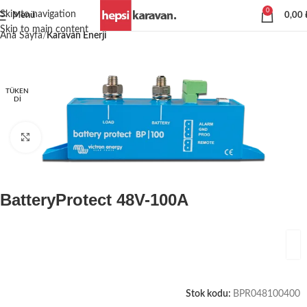
0
Skip to navigation
Menü
0,00
Skip to main content
Ana Sayfa
Karavan Enerji
TÜKEN
DI
Büyütmek için tıklayın
BatteryProtect 48V-100A
Stok kodu:
BPR048100400