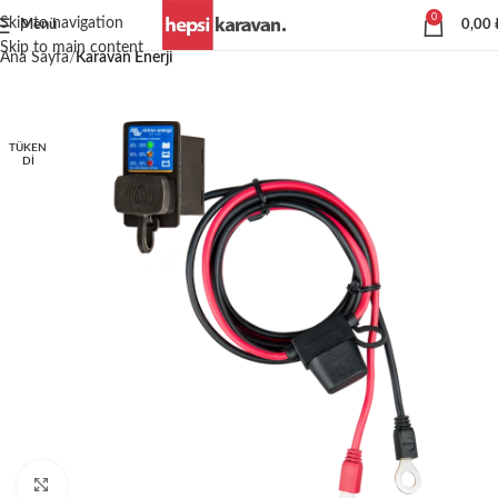
0
Skip to navigation
Menü
0,00
Skip to main content
Ana Sayfa
Karavan Enerji
TÜKEN
DI
Büyütmek için tıklayın