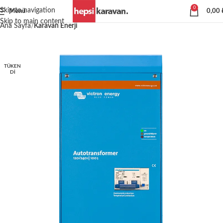
0
Skip to navigation
Menü
0,00
Skip to main content
Ana Sayfa
Karavan Enerji
TÜKEN
DI