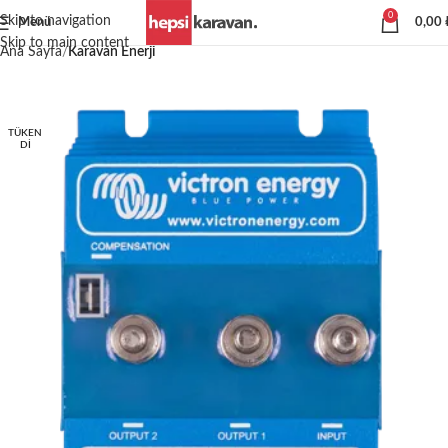
0
Skip to navigation
Menü
0,00
Skip to main content
Ana Sayfa
Karavan Enerji
TÜKEN
DI