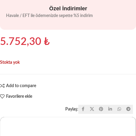
Özel İndirimler
Havale / EFT ile ödemenizde sepette %5 indirim
5.752,30
₺
Stokta yok
Add to compare
Favorilere ekle
Paylaş: