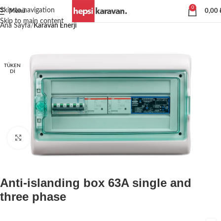
0
Skip to navigation
Menü
0,00
Skip to main content
Ana Sayfa
Karavan Enerji
TÜKEN
DI
Büyütmek için tıklayın
Anti-islanding box 63A single and
three phase