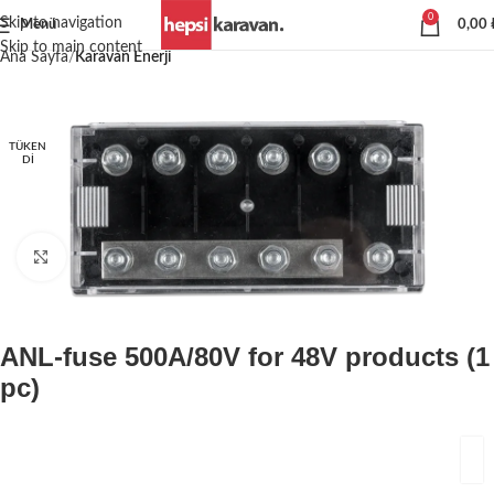
0
Skip to navigation
Menü
0,00
Skip to main content
Ana Sayfa
Karavan Enerji
TÜKEN
DI
Büyütmek için tıklayın
ANL-fuse 500A/80V for 48V products (1
pc)