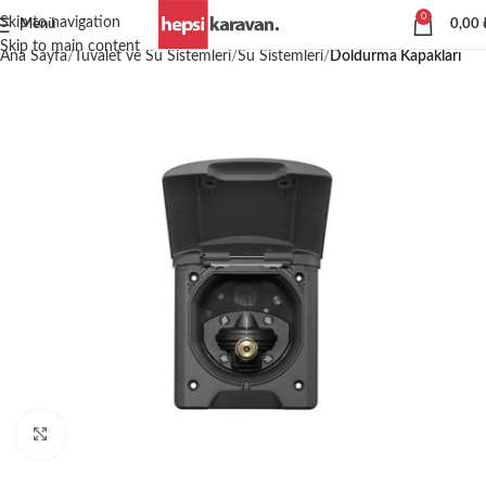
0
Skip to navigation
Menü
0,00
Skip to main content
Ana Sayfa
Tuvalet ve Su Sistemleri
Su Sistemleri
Doldurma Kapakları
Büyütmek için tıklayın