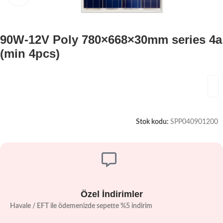
90W-12V Poly 780×668×30mm series 4a
(min 4pcs)
Stok kodu:
SPP040901200
Özel İndirimler
Havale / EFT ile ödemenizde sepette %5 indirim