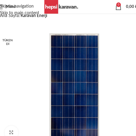
0
Skip to navigation
Menü
0,00
Skip to main content
Ana Sayfa
Karavan Enerji
TÜKEN
DI
Büyütmek için tıklayın