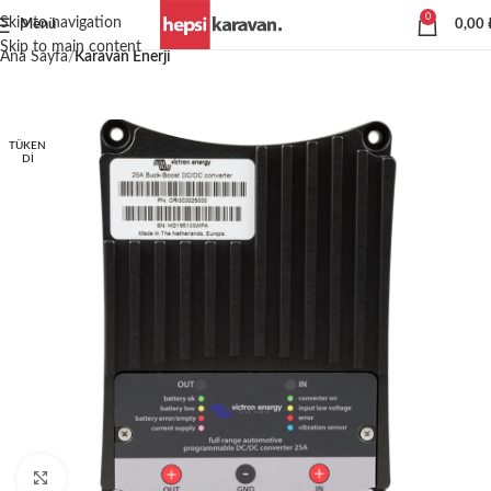
0
Skip to navigation
Menü
0,00
Skip to main content
Ana Sayfa
Karavan Enerji
TÜKEN
DI
Büyütmek için tıklayın