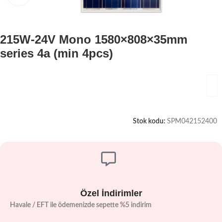
215W-24V Mono 1580×808×35mm
series 4a (min 4pcs)
Stok kodu:
SPM042152400
Özel İndirimler
Havale / EFT ile ödemenizde sepette %5 indirim