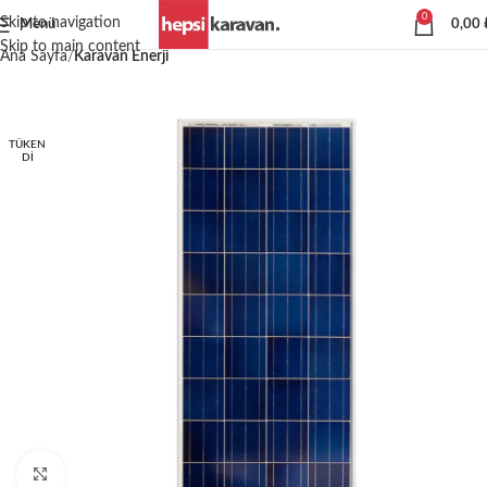
0
Skip to navigation
Menü
0,00
Skip to main content
Ana Sayfa
Karavan Enerji
TÜKEN
DI
Büyütmek için tıklayın