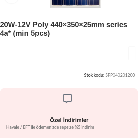
20W-12V Poly 440×350×25mm series
4a* (min 5pcs)
Stok kodu:
SPP040201200
Özel İndirimler
Havale / EFT ile ödemenizde sepette %5 indirim