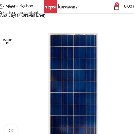
0
Skip to navigation
Menü
0,00
Skip to main content
Ana Sayfa
Karavan Enerji
TÜKEN
DI
Büyütmek için tıklayın