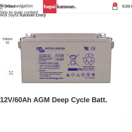
0
Skip to navigation
Menü
0,00
Skip to main content
Ana Sayfa
Karavan Enerji
TÜKEN
DI
Büyütmek için tıklayın
12V/60Ah AGM Deep Cycle Batt.