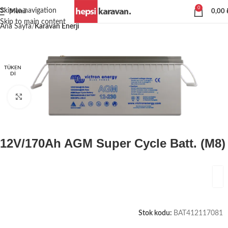
0
Skip to navigation
Menü
0,00
Skip to main content
Ana Sayfa
Karavan Enerji
TÜKEN
DI
Büyütmek için tıklayın
12V/170Ah AGM Super Cycle Batt. (M8)
Stok kodu:
BAT412117081