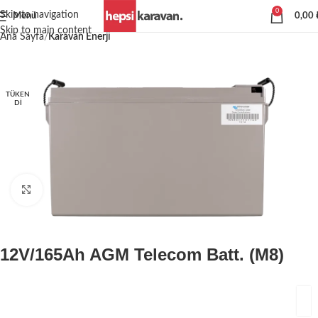
0
Skip to navigation
Menü
0,00
Skip to main content
Ana Sayfa
Karavan Enerji
TÜKEN
DI
Büyütmek için tıklayın
12V/165Ah AGM Telecom Batt. (M8)