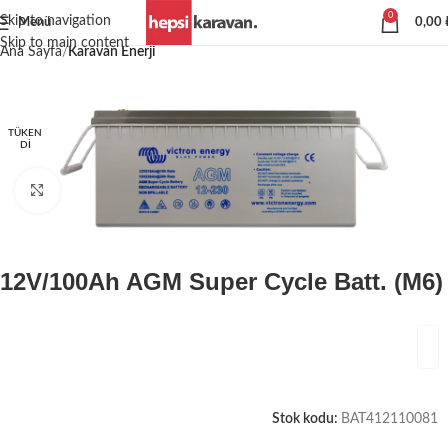
0
Skip to navigation
Menü
0,00
Skip to main content
Ana Sayfa
Karavan Enerji
TÜKEN
DI
Büyütmek için tıklayın
12V/100Ah AGM Super Cycle Batt. (M6)
Stok kodu:
BAT412110081