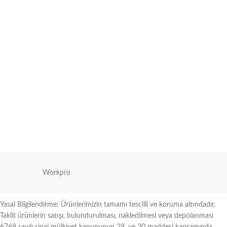
Workpro
Yasal Bilgilendirme: Ürünlerimizin tamamı tescilli ve koruma altındadır.
Taklit ürünlerin satışı, bulundurulması, nakledilmesi veya depolanması
6769 sayılı sinai mülkiyet kanununun 29. ve 30 maddesi kapsamında