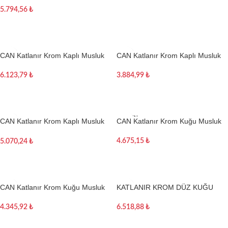
5.794,56
₺
Sepete Ekle
CAN Katlanır Krom Kaplı Musluk
CAN Katlanır Krom Kaplı Musluk
(Sıcak-Soğuk)
(Soğuk – Sıcak)
6.123,79
₺
3.884,99
₺
Sepete Ekle
Sepete Ekle
TÜKEN
CAN Katlanır Krom Kaplı Musluk
CAN Katlanır Krom Kuğu Musluk
DI
(Soğuk)
4.675,15
₺
5.070,24
₺
Devamını oku
Sepete Ekle
CAN Katlanır Krom Kuğu Musluk
KATLANIR KROM DÜZ KUĞU
MUSLUK
4.345,92
₺
6.518,88
₺
Sepete Ekle
Sepete Ekle