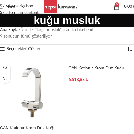
0
Skip to navigation
Menü
0,00
Skip to main content
kuğu musluk
Ana Sayfa
Ürünler “kuğu musluk” olarak etiketlendi
9 sonucun tümü gösteriliyor
Seçenekleri Göster
TÜKEN
CAN Katlanır Krom Düz Kuğu
DI
Musluk
6.518,88
₺
Devamını oku
CAN Katlanır Krom Düz Kuğu
Musluk