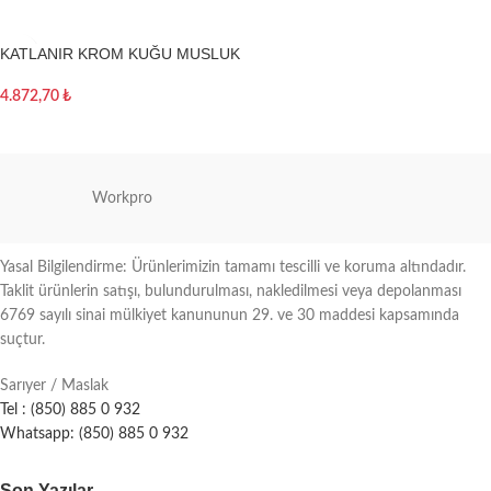
KATLANIR KROM KUĞU MUSLUK
4.872,70
₺
Sepete Ekle
Workpro
Yasal Bilgilendirme: Ürünlerimizin tamamı tescilli ve koruma altındadır.
Taklit ürünlerin satışı, bulundurulması, nakledilmesi veya depolanması
6769 sayılı sinai mülkiyet kanununun 29. ve 30 maddesi kapsamında
suçtur.
Sarıyer / Maslak
Tel : (850) 885 0 932
Whatsapp: (850) 885 0 932
Son Yazılar