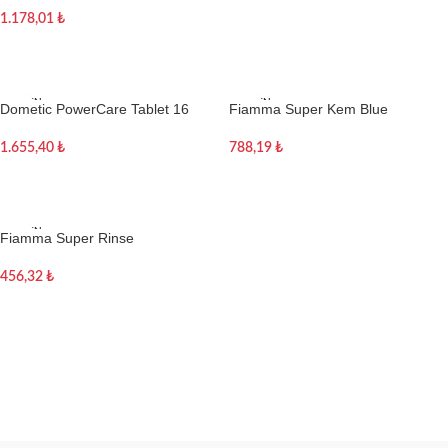
1.178,01
₺
Devamını oku
TÜKEN
TÜKEN
Dometic PowerCare Tablet 16
Fiamma Super Kem Blue
DI
DI
Adet Karavan Tuvalet Kimyasalı
788,19
₺
1.655,40
₺
Devamını oku
Devamını oku
TÜKEN
Fiamma Super Rinse
DI
456,32
₺
Devamını oku