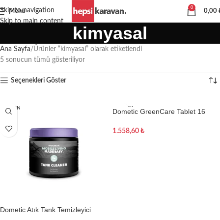
0
Skip to navigation
Menü
0,00
Skip to main content
kimyasal
Ana Sayfa
Ürünler “kimyasal” olarak etiketlendi
5 sonucun tümü gösteriliyor
Seçenekleri Göster
TÜKEN
TÜKEN
Dometic GreenCare Tablet 16
DI
DI
Adet Karavan Tuvalet Kimyasalı
1.558,60
₺
Devamını oku
Dometic Atık Tank Temizleyici
Kapsül