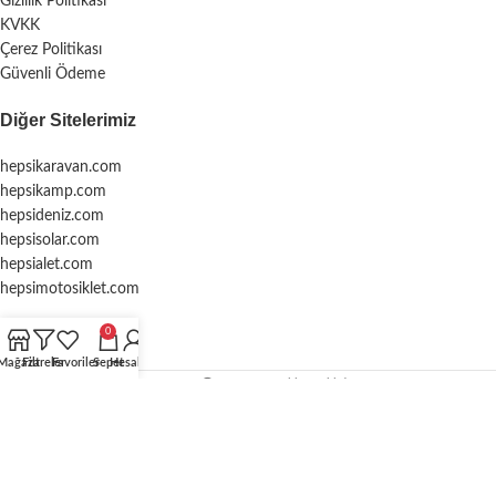
Gizlilik Politikası
KVKK
Çerez Politikası
Güvenli Ödeme
Diğer Sitelerimiz
hepsikaravan.com
hepsikamp.com
hepsideniz.com
hepsisolar.com
hepsialet.com
hepsimotosiklet.com
0
Mağaza
Filtreler
Favoriler
Sepet
Hesabım
WEBGRUP
2024 Tüm Hakları Saklıdır.