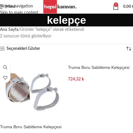
0
Skip to navigation
Menü
0,00
Skip to main content
kelepçe
Ana Sayfa
Ürünler “kelepçe” olarak etiketlendi
2 sonucun tümü gösteriliyor
Seçenekleri Göster
Truma Boru Sabitleme Kelepçesi
72-75mm
724,32
₺
Sepete Ekle
Truma Boru Sabitleme Kelepçesi
65 mm