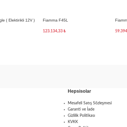
 ( Elektirikli 12V )
Fiamma F45L
Fiamm
123.134,33
₺
59.39
Sepete Ekle
Sepe
Hepsisolar
Mesafeli Satış Sözleşmesi
Garanti ve İade
Gizlilik Politikası
KVKK