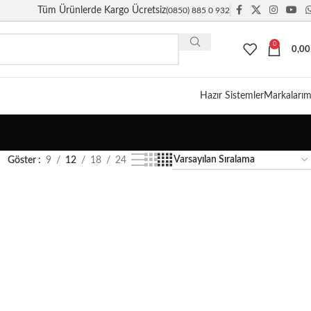
Tüm Ürünlerde Kargo Ücretsiz
(0850) 885 0 932
0
0,0
Giriş / Kayıt
Hazır Sistemler
Markalarım
Göster
9
12
18
24