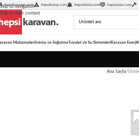
hepsikaravan.com
hepsikamp.com
hepsideniz.com
hepsisolar.com
Skip to navigation
Skip to main content
aravan Malzemeleri
Isıtma ve Soğutma
Tuvalet ve Su Sistemleri
Karavan Enerji
K
Ana Sayfa
Ürünle