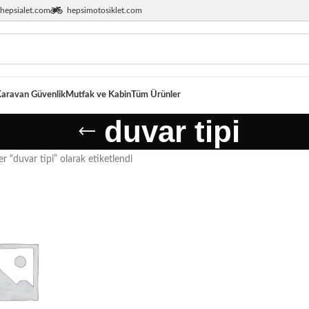
hepsialet.com
hepsimotosiklet.com
aravan Güvenlik
Mutfak ve Kabin
Tüm Ürünler
duvar tipi
r “duvar tipi” olarak etiketlendi