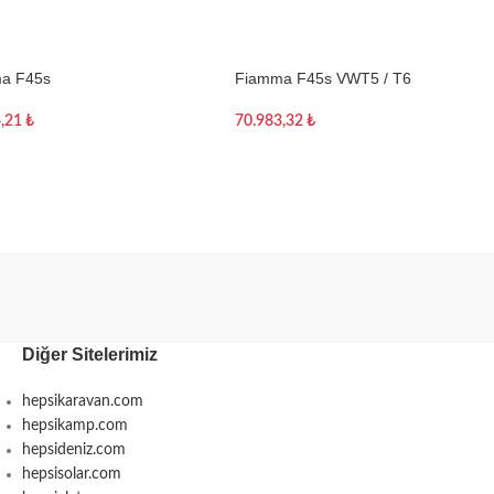
a F45s
Fiamma F45s VWT5 / T6
4,21
₺
70.983,32
₺
te Ekle
Sepete Ekle
Diğer Sitelerimiz
hepsikaravan.com
hepsikamp.com
hepsideniz.com
hepsisolar.com